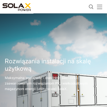
Rozwiązania instalacji na skalę
użytkową
Maksymalna wydajność i stabilność sieci dzięki
zaawansowanym rozwiązaniom PV i wielkoskalowym
magazynom energii (utility-scale) SolaX.