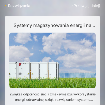
Rozwiązania
(Przewijaj dalej)
Systemy magazynowania energii na
skalę przemysłową (ESS)
Zwiększ odporność sieci i zmaksymalizuj wykorzystanie
energii odnawialnej dzięki rozwiązaniom systemu
magazynowania energii (ESS) firmy SolaX. Nasz system
· Inteligentne zarządzanie bateriami dla wydłużenia