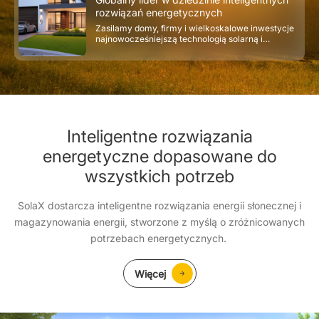
rozwiązań energetycznych
Zasilamy domy, firmy i wielkoskalowe inwestycje
najnowocześniejszą technologią solarną i
magazynowania energii.
Inteligentne rozwiązania
energetyczne dopasowane do
wszystkich potrzeb
SolaX dostarcza inteligentne rozwiązania energii słonecznej i
magazynowania energii, stworzone z myślą o zróżnicowanych
potrzebach energetycznych.
Więcej