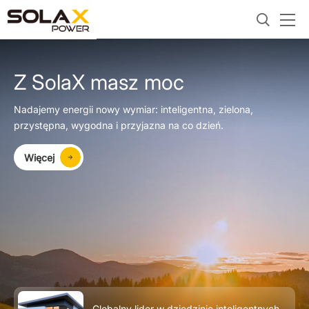
Z SolaX masz moc
Nadajemy energii nowy wymiar: inteligentna, zielona,
przystępna, wygodna i przyjazna na co dzień.
Więcej
Globalny lider w dziedzinie inteligentnych