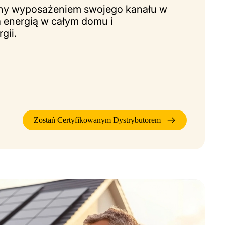
any wyposażeniem swojego kanału w
 energią w całym domu i
gii.
Zostań Certyfikowanym Dystrybutorem