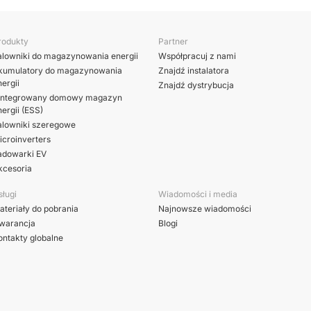
rodukty
Partner
alowniki do magazynowania energii
Współpracuj z nami
kumulatory do magazynowania
Znajdź instalatora
ergii
Znajdź dystrybucja
integrowany domowy magazyn
ergii (ESS)
alowniki szeregowe
icroinverters
adowarki EV
kcesoria
sługi
Wiadomości i media
ateriały do pobrania
Najnowsze wiadomości
warancja
Blogi
ontakty globalne