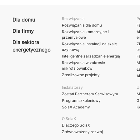
Rozwiązania
P
Dla domu
Rozwiązania dla domu
F
Dla firmy
Rozwiązania komercyjne i
A
przemysłowe
en
Dla sektora
Rozwiązania instalacji na skalę
Z
energetycznego
użytkową
en
Inteligentne zarządzanie energią
F
Rozwiązania w zakresie
M
mikrofalowników
Ł
Zrealizowne projekty
A
Instalatorzy
U
Zostań Partnerem Serwisowym
M
Program szkoleniowy
G
SolaX Academy
K
O SolaX
Dlaczego SolaX
Zrównoważony rozwój