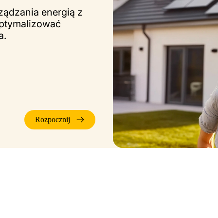
ądzania energią z
optymalizować
a.
Rozpocznij