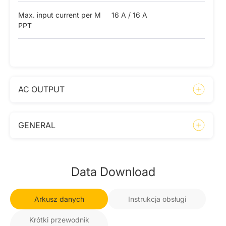
Max. input current per M
16 A / 16 A
PPT
AC OUTPUT
GENERAL
Data Download
Arkusz danych
Instrukcja obsługi
Krótki przewodnik