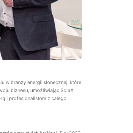
u w branży energii słonecznej, które
zwoju biznesu, umożliwiając SolaX
ii profesjonalistom z całego
spośród wszystkich krajów UE w 2022