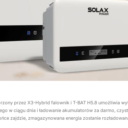
zony przez X3-Hybrid falownik i T-BAT H5.8 umożliwia wytw
ego w ciągu dnia i ładowanie akumulatorów za darmo, czyst
słońce zajdzie, zmagazynowana energia zostanie rozładowan