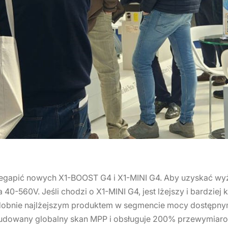
rzegapić nowych X1-BOOST G4 i X1-MINI G4. Aby uzyskać w
 40-560V. Jeśli chodzi o X1-MINI G4, jest lżejszy i bardzie
dobnie najlżejszym produktem w segmencie mocy dostępnym
budowany globalny skan MPP i obsługuje 200% przewymiarow