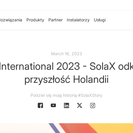
Rozwiązania
Produkty
Partner
Instalatorzy
Usługi
March 16, 2023
 International 2023 - SolaX o
przyszłość Holandii
Podziel się moją historią #SolaXStory