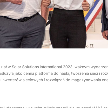
ział w Solar Solutions International 2023, ważnym wydarzeni
służyła jako cenna platforma do nauki, tworzenia sieci i ro
inwerterów sieciowych i rozwiązań do magazynowania energ
rgii słonecznej w swoim miksie energii elektrycznej (14%) 