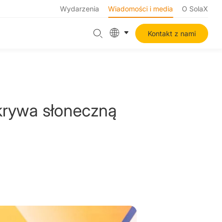
Wydarzenia
Wiadomości i media
O SolaX
Kontakt z nami
dkrywa słoneczną